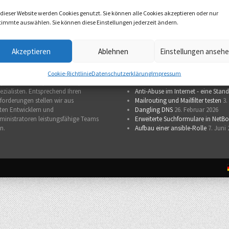
 dieser Website werden Cookies genutzt. Sie können alle Cookies akzeptieren oder nur
timmte auswählen. Sie können diese Einstellungen jederzeit ändern.
erk
Akzeptieren
Ablehnen
sys4-Tech-Blog
Einstellungen anseh
t am Netzwerk der
sys4 AG
beteiligt,
Phishers Liebling: Transaktionale 
Cookie-Richtlinie
Datenschutzerklärung
Impressum
ppe von Unix-Experten und Open
NTA als Hilfsmittel bei DNSSEC-St
ezialisten. Entsprechend Ihren
Anti-Abuse im Internet - eine St
forderungen stellen wir aus
Mailrouting und Mailfilter testen
3.
rten Entwicklern und
Dangling DNS
26. Februar 2026
inistratoren leistungsfähige Teams
Erweiterte Suchformulare in NetB
n.
Aufbau einer ansible-Rolle
7. Juni