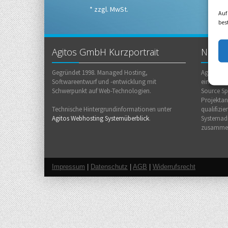
* zzgl. MwSt.
Auf
bes
Agitos GmbH Kurzportrait
Netzw
Gegründet 1998. Managed Hosting,
Agitos is
Softwareentwurf und -entwicklung mit
einer Gru
Schwerpunkt auf Web-Technologien.
Source Sp
Projektan
Technische Hintergrundinformationen unter
qualifizie
Agitos Webhosting Systemüberblick
.
Systemadm
zusamme
Impressum
|
Datenschutz
|
AGB
|
Widerrufsrecht