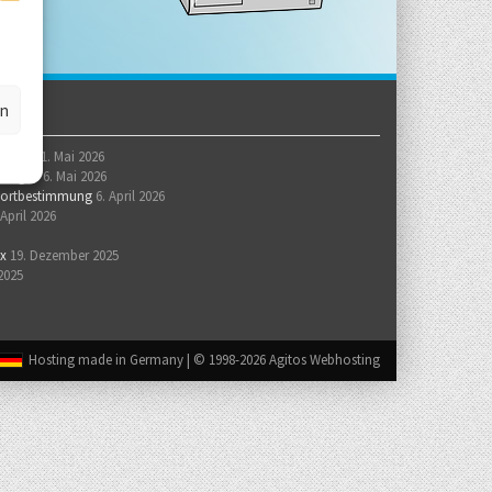
en
E-Mail
21. Mai 2026
örungen
6. Mai 2026
andortbestimmung
6. April 2026
 April 2026
ox
19. Dezember 2025
 2025
Hosting made in Germany | © 1998-
2026 Agitos Webhosting