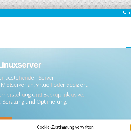
+4
Linuxserver
er bestehenden Server
Mietserver an, virtuell oder dediziert.
erherstellung und Backup inklusive.
p, Beratung und Optimierung.
at*
Cookie-Zustimmung verwalten