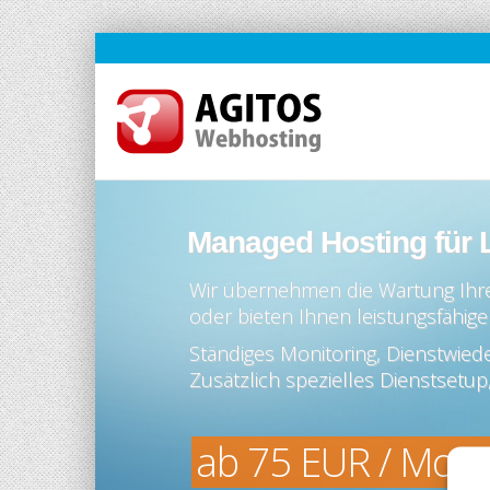
Managed Hosting für 
Wir übernehmen die Wartung Ihr
oder bieten Ihnen leistungsfähige 
Ständiges Monitoring, Dienstwied
Zusätzlich spezielles Dienstsetu
ab 75 EUR / Mon