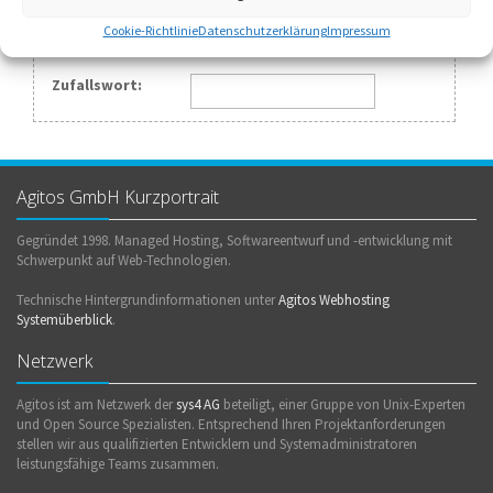
Cookie-Richtlinie
Datenschutzerklärung
Impressum
Generieren
Zufallswort:
Agitos GmbH Kurzportrait
Gegründet 1998. Managed Hosting, Softwareentwurf und -entwicklung mit
Schwerpunkt auf Web-Technologien.
Technische Hintergrundinformationen unter
Agitos Webhosting
Systemüberblick
.
Netzwerk
Agitos ist am Netzwerk der
sys4 AG
beteiligt, einer Gruppe von Unix-Experten
und Open Source Spezialisten. Entsprechend Ihren Projektanforderungen
stellen wir aus qualifizierten Entwicklern und Systemadministratoren
leistungsfähige Teams zusammen.