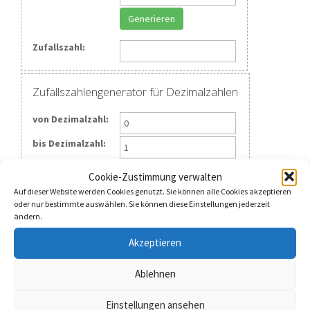
Generieren
Zufallszahl:
Zufallszahlengenerator für Dezimalzahlen
von Dezimalzahl:
bis Dezimalzahl:
Generieren
Cookie-Zustimmung verwalten
Auf dieser Website werden Cookies genutzt. Sie können alle Cookies akzeptieren
Zufallszahl:
oder nur bestimmte auswählen. Sie können diese Einstellungen jederzeit
ändern.
Akzeptieren
Zufallsgenerator für Wörter fester Länge
Wortlänge:
Ablehnen
Zeichensatz:
Einstellungen ansehen