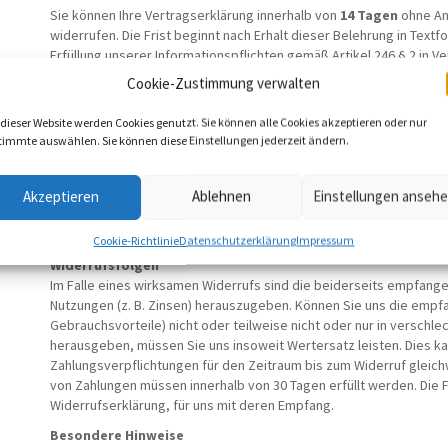
Sie können Ihre Vertragserklärung innerhalb von
14 Tagen
ohne Ang
widerrufen. Die Frist beginnt nach Erhalt dieser Belehrung in Textf
Erfüllung unserer Informationspflichten gemäß Artikel 246 § 2 in 
Pflichten gemäß § 312g Absatz. 1 Satz 1 BGB in Verbindung mit Art
Cookie-Zustimmung verwalten
genügt die rechtzeitige Absendung des Widerrufs.
 dieser Website werden Cookies genutzt. Sie können alle Cookies akzeptieren oder nur
Der Widerruf ist zu richten an:
timmte auswählen. Sie können diese Einstellungen jederzeit ändern.
Agitos GmbH
Am Kaiserblick 26
D-83098 Brannenburg
Akzeptieren
Ablehnen
Einstellungen anseh
kontakt@agitos.de
Fax: +49 89 381 564 46-9
Cookie-Richtlinie
Datenschutzerklärung
Impressum
Widerrufsfolgen
Im Falle eines wirksamen Widerrufs sind die beiderseits empfan
Nutzungen (z. B. Zinsen) herauszugeben. Können Sie uns die empf
Gebrauchsvorteile) nicht oder teilweise nicht oder nur in versc
herausgeben, müssen Sie uns insoweit Wertersatz leisten. Dies ka
Zahlungsverpflichtungen für den Zeitraum bis zum Widerruf gleich
von Zahlungen müssen innerhalb von 30 Tagen erfüllt werden. Die F
Widerrufserklärung, für uns mit deren Empfang.
Besondere Hinweise