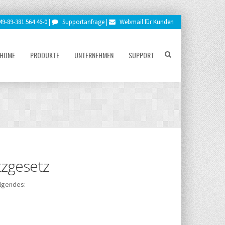
9-89-381 564 46-0 |
Supportanfrage |
Webmail für Kunden
HOME
PRODUKTE
UNTERNEHMEN
SUPPORT
tzgesetz
olgendes: